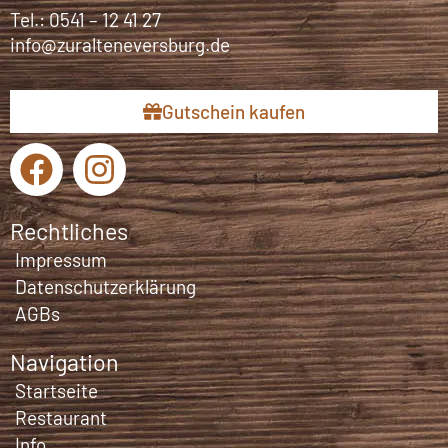
Tel.:
0541 – 12 41 27
info@zuralteneversburg.de
Gutschein kaufen
F
I
a
n
c
s
Rechtliches
e
t
Impressum
b
a
Datenschutzerklärung
AGBs
o
g
o
r
Navigation
k
a
Startseite
m
Restaurant
Info