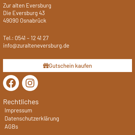
Zur alten Eversburg
Die Eversburg 43
49090 Osnabrück
Tel.:
0541 – 12 41 27
info@zuralteneversburg.de
Gutschein kaufen
F
I
a
n
c
s
Rechtliches
e
t
Impressum
b
a
Datenschutzerklärung
AGBs
o
g