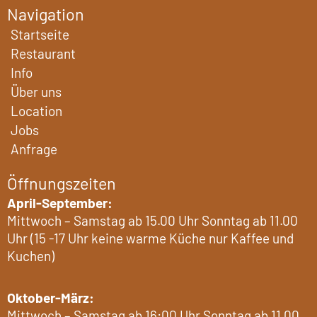
o
r
Navigation
k
a
Startseite
m
Restaurant
Info
Über uns
Location
Jobs
Anfrage
Öffnungszeiten
April-September:
Mittwoch – Samstag ab 15.00 Uhr Sonntag ab 11.00
Uhr (15 -17 Uhr keine warme Küche nur Kaffee und
Kuchen)
Oktober-März:
Mittwoch – Samstag ab 16:00 Uhr Sonntag ab 11.00