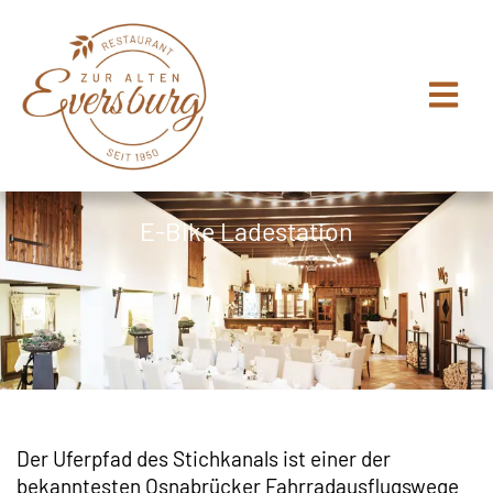
Zum
Inhalt
springen
E-Bike Ladestation
Der Uferpfad des Stichkanals ist einer der
bekanntesten Osnabrücker Fahrradausflugswege